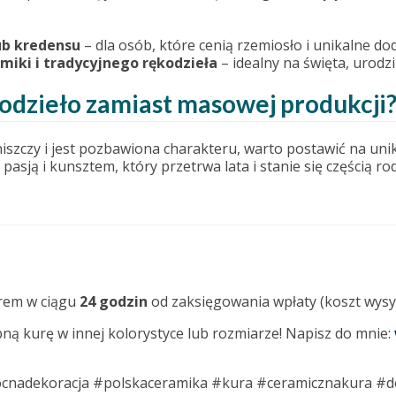
ub kredensu
– dla osób, które cenią rzemiosło i unikalne dod
iki i tradycyjnego rękodzieła
– idealny na święta, urodzi
odzieło zamiast masowej produkcji
niszczy i jest pozbawiona charakteru, warto postawić na unik
asją i kunsztem, który przetrwa lata i stanie się częścią rod
erem w ciągu
24 godzin
od zaksięgowania wpłaty (koszt wysyłki
 kurę w innej kolorystyce lub rozmiarze! Napisz do mnie:
ocnadekoracja #polskaceramika #kura #ceramicznakura #d