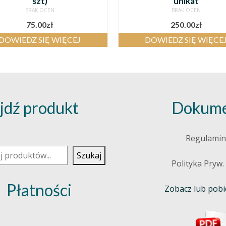
szt)
unikat
BRAK OCEN
BRAK OCEN
75.00
zł
250.00
zł
DOWIEDZ SIĘ WIĘCEJ
DOWIEDZ SIĘ WIĘCE
jdź produkt
Dokume
j
Regulamin
Szukaj
Polityka Pryw.
Płatności
Zobacz lub pobie