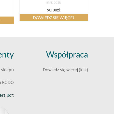
BRAK OCEN
90.00
zł
DOWIEDZ SIĘ WIĘCEJ
J
nty
Współpraca
 sklepu
Dowiedz się więcej (klik)
 i RODO
rz pdf: