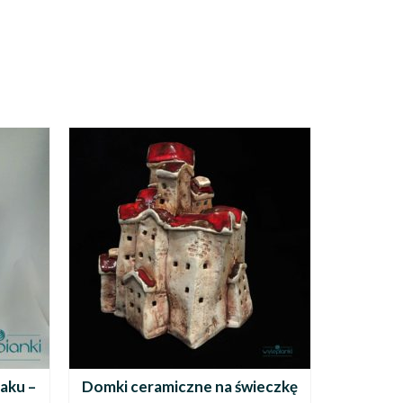
aku –
Domki ceramiczne na świeczkę