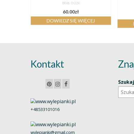
BRAK OCEN
60.00
zł
DOWIEDZ SIĘ WIĘCEJ
Kontakt
Zna
Szuka
+48533101016
wylepianki@gmail.com