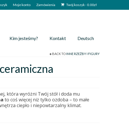
szyk
Moje konto
Zamówienia
Twój koszyk
-
0.00
zł
Kim jesteśmy?
Kontakt
Deutsch
BACK TO
INNE RZEŹBY I FIGURY
 ceramiczna
ej, która wyróżni Twój stół i doda mu
na
to coś więcej niż tylko ozdoba – to małe
nętrza ciepło i niepowtarzalny klimat.