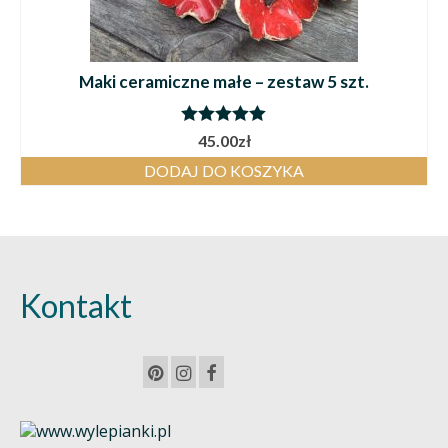
Maki ceramiczne małe – zestaw 5 szt.
Oceniono
45.00
zł
5.00
na 5
DODAJ DO KOSZYKA
Kontakt