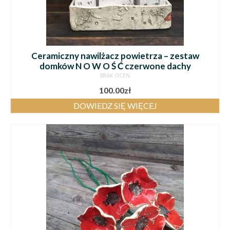
Ceramiczny nawilżacz powietrza – zestaw
domków N O W O Ś Ć czerwone dachy
BRAK OCEN
100.00
zł
DOWIEDZ SIĘ WIĘCEJ