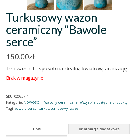
Turkusowy wazon
ceramiczny “Bawole
serce”
150.00
zł
Ten wazon to sposób na idealną kwiatową aranżację
Brak w magazynie
SKU:
020207-1
Kategorie:
NOWOŚCI!!!
,
Wazony ceramiczne
,
Wszystkie dostępne produkty
Tagi:
bawole serce
,
turkus
,
turkusowy
,
wazon
Opis
Informacje dodatkowe