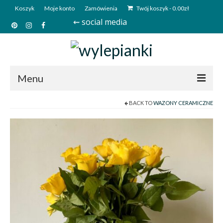
Koszyk
Moje konto
Zamówienia
Twój koszyk
-
0.00
zł
⇜ social media
Menu
BACK TO
WAZONY CERAMICZNE
Start
Sklep
Kim jesteśmy?
Kontakt
Deutsch