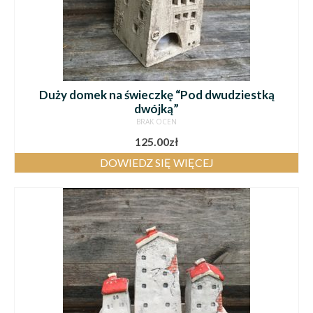
Duży domek na świeczkę “Pod dwudziestką
dwójką”
BRAK OCEN
125.00
zł
DOWIEDZ SIĘ WIĘCEJ