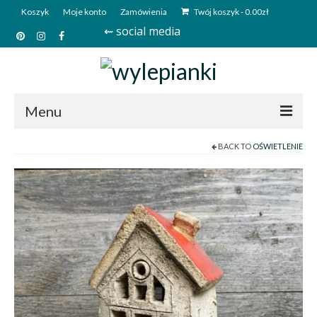
Koszyk
Moje konto
Zamówienia
Twój koszyk
-
0.00
zł
⇜ social media
Menu
BACK TO
OŚWIETLENIE
Start
Sklep
Kim jesteśmy?
Kontakt
Deutsch