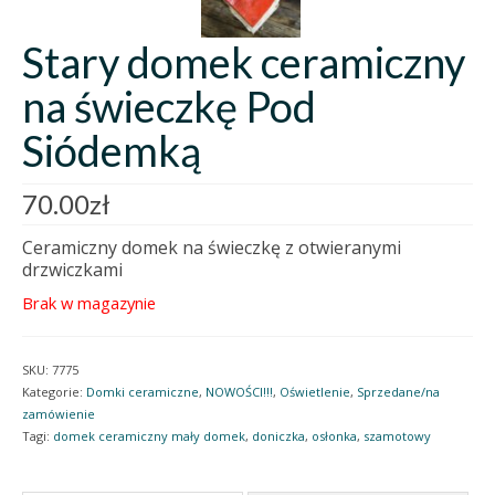
Stary domek ceramiczny
na świeczkę Pod
Siódemką
70.00
zł
Ceramiczny domek na świeczkę z otwieranymi
drzwiczkami
Brak w magazynie
SKU:
7775
Kategorie:
Domki ceramiczne
,
NOWOŚCI!!!
,
Oświetlenie
,
Sprzedane/na
zamówienie
Tagi:
domek ceramiczny mały domek
,
doniczka
,
osłonka
,
szamotowy