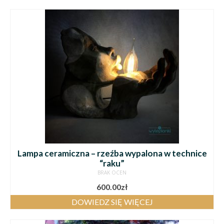
Lampa ceramiczna – rzeźba wypalona w technice
“raku”
BRAK OCEN
600.00
zł
DOWIEDZ SIĘ WIĘCEJ