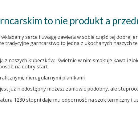
rncarskim to nie produkt a przed
wkładamy serce i uwagę zawiera w sobie część tej dobrej e
że tradycyjne garncarstwo to jedna z ukochanych naszych te
ją z naszych kubeczków: świetnie w nim smakuje kawa i zio
posób na dobry start.
raficznymi, nieregularnymi plamkami.
ek jest już niedostępny możesz zamówić podobny, ale stuproc
ratura 1230 stopni daje mu odporność na szok termiczny i 