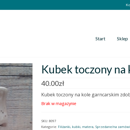
Ko
Start
Sklep
Kubek toczony na ko
40.00
zł
Kubek toczony na kole garncarskim zdo
Brak w magazynie
SKU:
8097
Kategorie:
Filiżanki, kubki, matera
,
Sprzedane/na zamówi