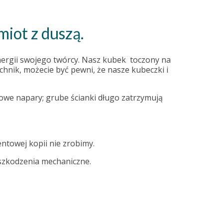
miot z duszą.
nergii swojego twórcy. Nasz kubek toczony na
chnik, możecie być pewni, że nasze kubeczki i
łowe napary; grube ścianki długo zatrzymują
entowej kopii nie zrobimy.
uszkodzenia mechaniczne.