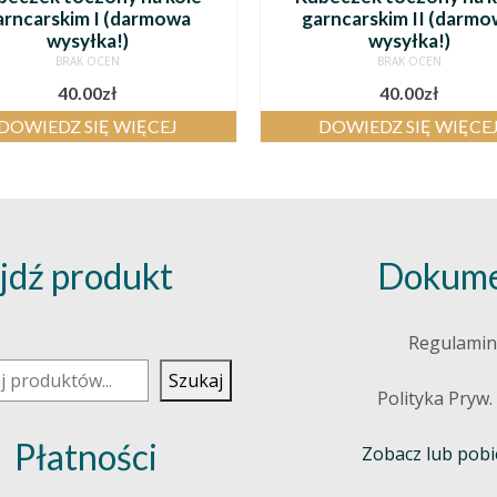
arncarskim I (darmowa
garncarskim II (darm
wysyłka!)
wysyłka!)
BRAK OCEN
BRAK OCEN
40.00
zł
40.00
zł
DOWIEDZ SIĘ WIĘCEJ
DOWIEDZ SIĘ WIĘCE
jdź produkt
Dokume
j
Regulamin
Szukaj
Polityka Pryw.
Płatności
Zobacz lub pobie