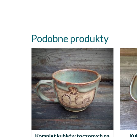
Podobne produkty
Komplet kubków toczonych na
Ku