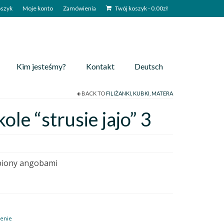
szyk
Moje konto
Zamówienia
Twój koszyk
-
0.00
zł
Kim jesteśmy?
Kontakt
Deutsch
BACK TO
FILIŻANKI, KUBKI, MATERA
le “strusie jajo” 3
biony angobami
enie