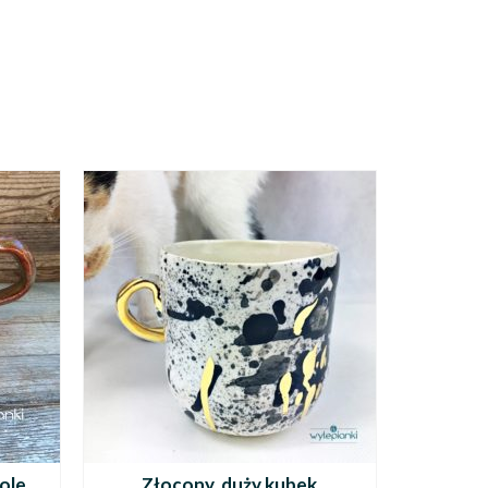
ole
Złocony, duży kubek