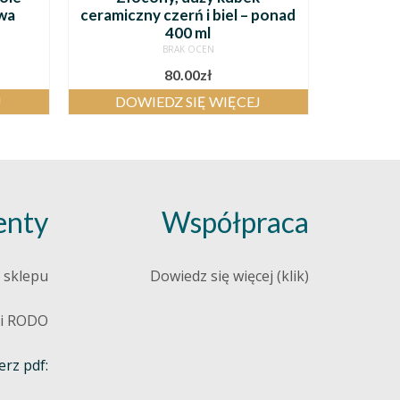
owa
ceramiczny czerń i biel – ponad
400 ml
BRAK OCEN
80.00
zł
J
DOWIEDZ SIĘ WIĘCEJ
nty
Współpraca
 sklepu
Dowiedz się więcej (klik)
 i RODO
rz pdf: