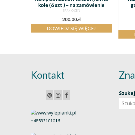
kole (6 szt.) – na zamówienie
g
BRAK OCEN
200.00
zł
DOWIEDZ SIĘ WIĘCEJ
Kontakt
Zna
Szuka
+48533101016