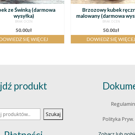
ek ze Świnką (darmowa
Brzozowy kubek ręczn
wysyłka)
malowany (darmowa wys
BRAK OCEN
BRAK OCEN
50.00
zł
50.00
zł
DOWIEDZ SIĘ WIĘCEJ
DOWIEDZ SIĘ WIĘCE
jdź produkt
Dokume
j
Regulamin
Szukaj
Polityka Pryw.
Płatności
Zobacz lub pobie