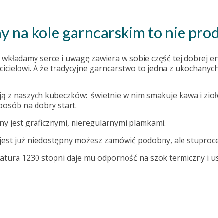
 na kole garncarskim to nie prod
wkładamy serce i uwagę zawiera w sobie część tej dobrej e
icielowi. A że tradycyjne garncarstwo to jedna z ukochanych
ją z naszych kubeczków: świetnie w nim smakuje kawa i zio
posób na dobry start.
y jest graficznymi, nieregularnymi plamkami.
ek jest już niedostępny możesz zamówić podobny, ale stuproc
ratura 1230 stopni daje mu odporność na szok termiczny i 