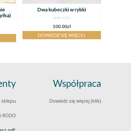
ie
Dwa kubeczki w rybki
yłka)
BRAK OCEN
100.00
zł
DOWIEDZ SIĘ WIĘCEJ
J
nty
Współpraca
 sklepu
Dowiedz się więcej (klik)
 i RODO
rz pdf: