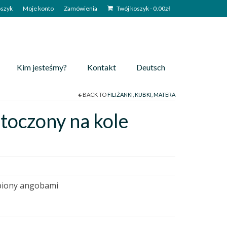
szyk
Moje konto
Zamówienia
Twój koszyk
-
0.00
zł
Kim jesteśmy?
Kontakt
Deutsch
BACK TO
FILIŻANKI, KUBKI, MATERA
toczony na kole
biony angobami