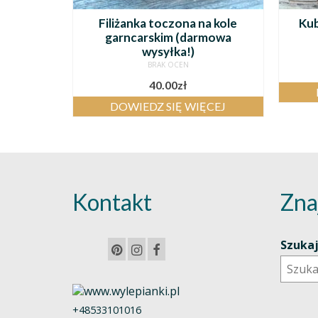
Filiżanka toczona na kole
Kub
garncarskim (darmowa
wysyłka!)
BRAK OCEN
40.00
zł
DOWIEDZ SIĘ WIĘCEJ
Kontakt
Zna
Szuka
+48533101016