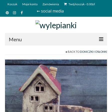
Koszyk
Moje konto
Zamówienia
Twój koszyk
-
0.00
zł
⇜ social media
Menu
BACK TO
DONICZKI I OSŁONKI
Start
Sklep
Kim jesteśmy?
Kontakt
Deutsch