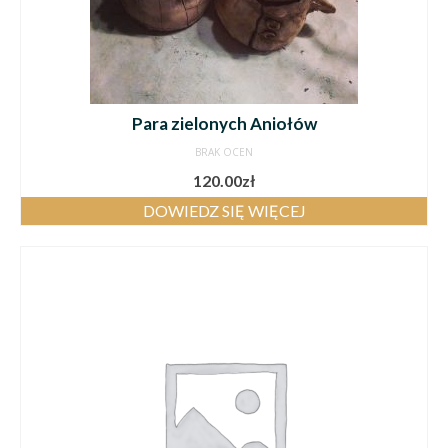
Para zielonych Aniołów
BRAK OCEN
120.00
zł
DOWIEDZ SIĘ WIĘCEJ