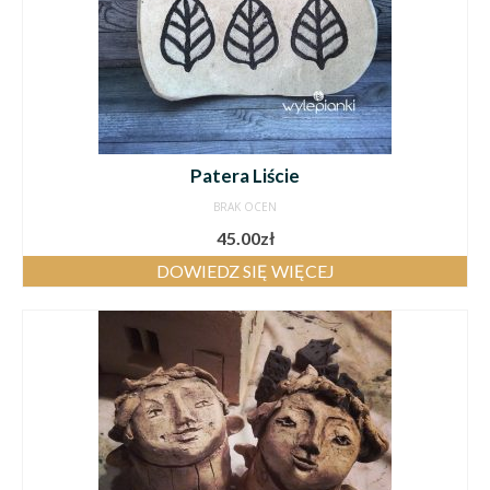
Patera Liście
BRAK OCEN
45.00
zł
DOWIEDZ SIĘ WIĘCEJ