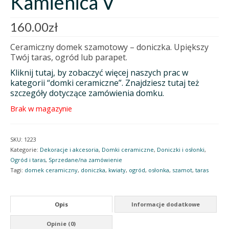
Kamienica V
160.00
zł
Ceramiczny domek szamotowy – doniczka. Upiększy
Twój taras, ogród lub parapet.
Kliknij tutaj, by zobaczyć więcej naszych prac w
kategorii “domki ceramiczne”. Znajdziesz tutaj też
szczegóły dotyczące zamówienia domku.
Brak w magazynie
SKU:
1223
Kategorie:
Dekoracje i akcesoria
,
Domki ceramiczne
,
Doniczki i osłonki
,
Ogród i taras
,
Sprzedane/na zamówienie
Tagi:
domek ceramiczny
,
doniczka
,
kwiaty
,
ogród
,
osłonka
,
szamot
,
taras
Opis
Informacje dodatkowe
Opinie (0)