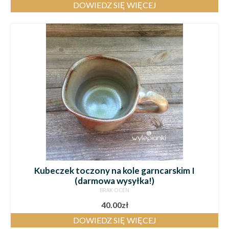
DOWIEDZ SIĘ WIĘCEJ
Kubeczek toczony na kole garncarskim I
(darmowa wysyłka!)
BRAK OCEN
40.00
zł
DOWIEDZ SIĘ WIĘCEJ