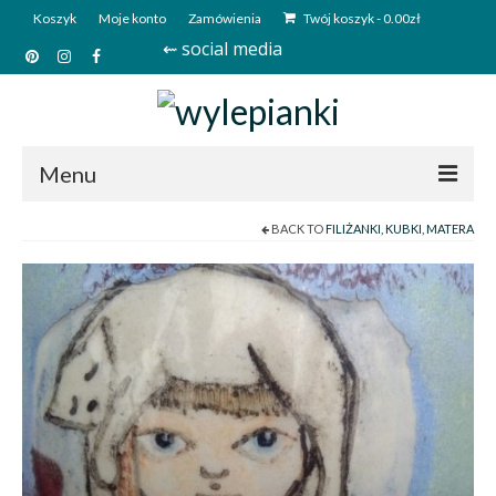
Koszyk
Moje konto
Zamówienia
Twój koszyk
-
0.00
zł
⇜ social media
Menu
BACK TO
FILIŻANKI, KUBKI, MATERA
Start
Sklep
Kim jesteśmy?
Kontakt
Deutsch