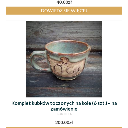
40.00
zł
DOWIEDZ SIĘ WIĘCEJ
Komplet kubków toczonych na kole (6 szt.) – na
zamówienie
BRAK OCEN
200.00
zł