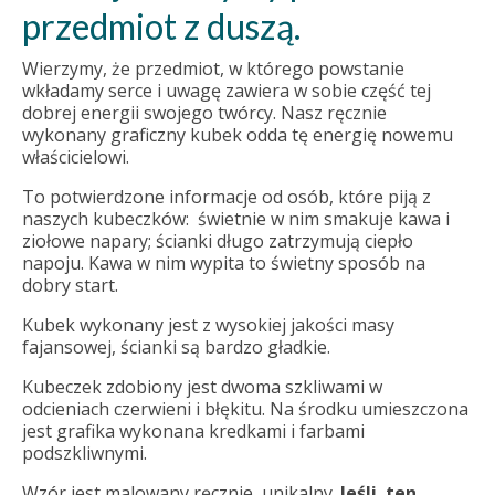
przedmiot z duszą.
Wierzymy, że przedmiot, w którego powstanie
wkładamy serce i uwagę zawiera w sobie część tej
dobrej energii swojego twórcy. Nasz ręcznie
wykonany graficzny kubek odda tę energię nowemu
właścicielowi.
To potwierdzone informacje od osób, które piją z
naszych kubeczków: świetnie w nim smakuje kawa i
ziołowe napary; ścianki długo zatrzymują ciepło
napoju. Kawa w nim wypita to świetny sposób na
dobry start.
Kubek wykonany jest z wysokiej jakości masy
fajansowej, ścianki są bardzo gładkie.
Kubeczek zdobiony jest dwoma szkliwami w
odcieniach czerwieni i błękitu. Na środku umieszczona
jest grafika wykonana kredkami i farbami
podszkliwnymi.
Wzór jest malowany ręcznie, unikalny.
Jeśli ten