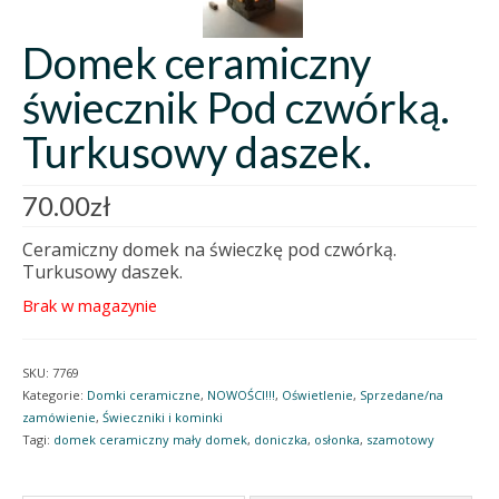
Domek ceramiczny
świecznik Pod czwórką.
Turkusowy daszek.
70.00
zł
Ceramiczny domek na świeczkę pod czwórką.
Turkusowy daszek.
Brak w magazynie
SKU:
7769
Kategorie:
Domki ceramiczne
,
NOWOŚCI!!!
,
Oświetlenie
,
Sprzedane/na
zamówienie
,
Świeczniki i kominki
Tagi:
domek ceramiczny mały domek
,
doniczka
,
osłonka
,
szamotowy