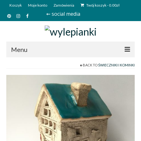
Koszyk
Moje konto
Zamówienia
Twój koszyk
-
0.00
zł
⇜ social media
Menu
BACK TO
ŚWIECZNIKI I KOMINKI
Start
Sklep
Kim jesteśmy?
Kontakt
Deutsch