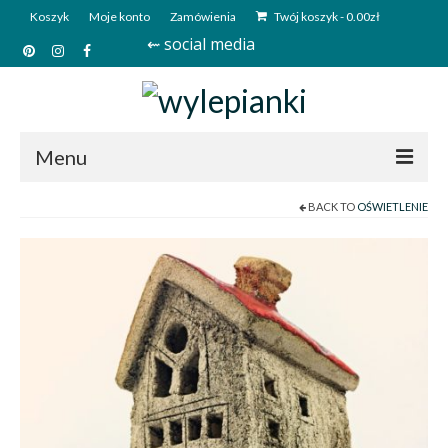
Koszyk
Moje konto
Zamówienia
Twój koszyk
-
0.00
zł
⇜ social media
Menu
BACK TO
OŚWIETLENIE
Start
Sklep
Kim jesteśmy?
Kontakt
Deutsch