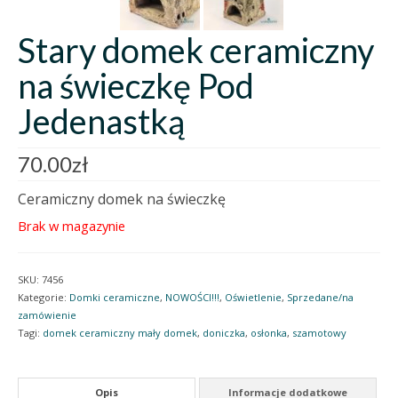
Stary domek ceramiczny
na świeczkę Pod
Jedenastką
70.00
zł
Ceramiczny domek na świeczkę
Brak w magazynie
SKU:
7456
Kategorie:
Domki ceramiczne
,
NOWOŚCI!!!
,
Oświetlenie
,
Sprzedane/na
zamówienie
Tagi:
domek ceramiczny mały domek
,
doniczka
,
osłonka
,
szamotowy
Opis
Informacje dodatkowe