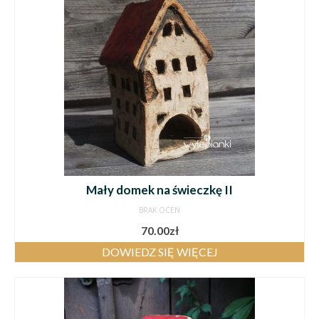
Mały domek na świeczkę II
BRAK OCEN
70.00
zł
DOWIEDZ SIĘ WIĘCEJ