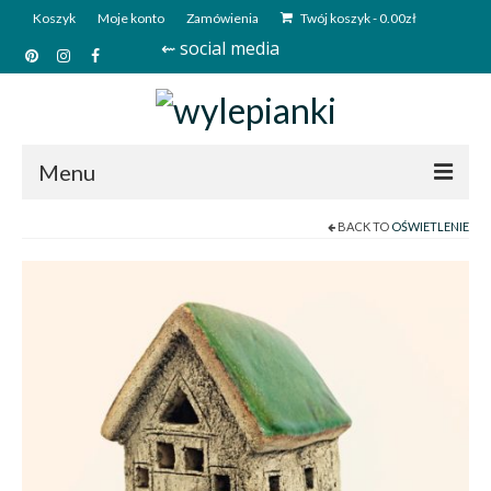
Koszyk
Moje konto
Zamówienia
Twój koszyk
-
0.00
zł
⇜ social media
Menu
BACK TO
OŚWIETLENIE
Start
Sklep
Kim jesteśmy?
Kontakt
Deutsch