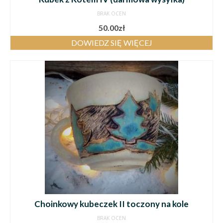
BRAK OCEN
50.00
zł
DOWIEDZ SIĘ WIĘCEJ
Choinkowy kubeczek II toczony na kole
BRAK OCEN