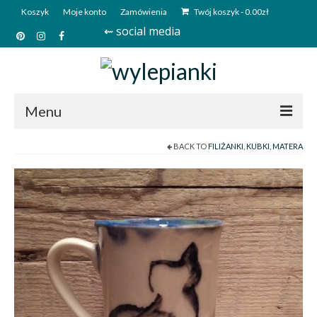
Koszyk
Moje konto
Zamówienia
Twój koszyk
-
0.00
zł
⇜ social media
Menu
BACK TO
FILIŻANKI, KUBKI, MATERA
Start
Sklep
Kim jesteśmy?
Kontakt
Deutsch