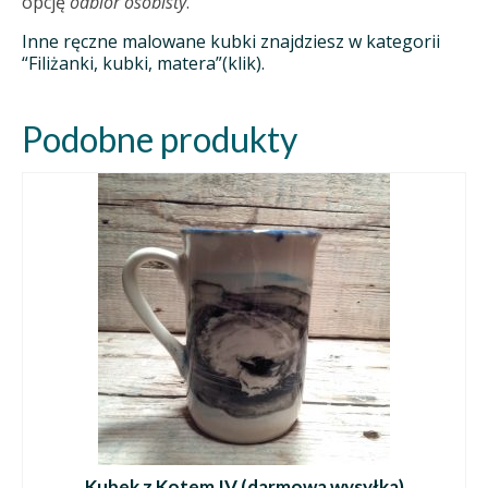
opcję
odbiór osobisty
.
Inne ręczne malowane kubki znajdziesz w kategorii
“Filiżanki, kubki, matera”(klik).
Podobne produkty
Kubek z Kotem IV (darmowa wysyłka)