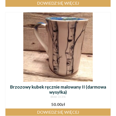
DOWIEDZ SIĘ WIĘCEJ
Brzozowy kubek ręcznie malowany II (darmowa
wysyłka)
BRAK OCEN
50.00
zł
DOWIEDZ SIĘ WIĘCEJ