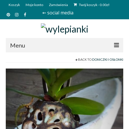
Koszyk
Moje konto
Zamówienia
Twój koszyk
-
0.00
zł
⇜ social media
Menu
BACK TO
DONICZKI I OSŁONKI
Start
Sklep
Kim jesteśmy?
Kontakt
Deutsch