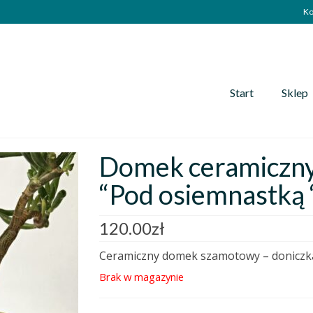
Ko
Start
Sklep
Domek ceramiczny 
“Pod osiemnastką 
120.00
zł
Ceramiczny domek szamotowy – doniczka.
Brak w magazynie