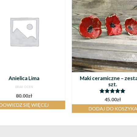
Anielica Lima
Maki ceramiczne – zest
szt.
BRAK OCEN
80.00
zł
Oceniono
45.00
zł
5.00
na 5
DOWIEDZ SIĘ WIĘCEJ
DODAJ DO KOSZYK