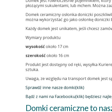
Domek jest równocześnie pojemnikiem, który 
płożącymi sukulentami, lub mchem. Można zaa
Domek ceramiczny osłonka doniczki poszkliwili
można wykorzystać go jako osłonkę doniczki 
Każdy domek jest unikatem, jeśli chcesz zamó
Wymiary produktu
wysokość
około 17 cm
szerokość
około 16 cm
Produkt jest dostępny od ręki, wysyłka Kurier
sztuka.
Uwaga, ze względu na transport domek jest s
Sprawdź inne nasze domki(klik)
Bądź z nami na Facebooku(klik) będziesz naj
Domki ceramiczne to nasz