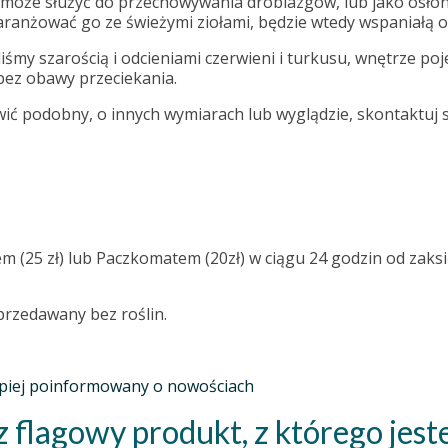
może służyć do przechowywania drobiazgów, lub jako osłon
ranżować go ze świeżymi ziołami, będzie wtedy wspaniałą o
śmy szarością i odcieniami czerwieni i turkusu, wnętrze poj
bez obawy przeciekania.
wić podobny, o innych wymiarach lub wyglądzie, skontaktuj s
em (25 zł) lub Paczkomatem (20zł) w ciągu 24 godzin od zak
przedawany bez roślin.
lepiej poinformowany o nowościach
 flagowy produkt, z którego jes