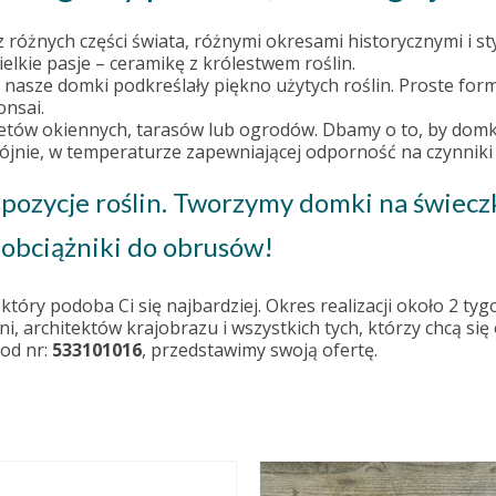
óżnych części świata, różnymi okresami historycznymi i st
elkie pasje – ceramikę z królestwem roślin.
 nasze domki podkreślały piękno użytych roślin. Proste for
onsai.
ów okiennych, tarasów lub ogrodów. Dbamy o to, by domki 
ójnie, w temperaturze zapewniającej odporność na czynniki
spozycje roślin. Tworzymy domki na świec
obciążniki do obrusów!
óry podoba Ci się najbardziej. Okres realizacji około 2 tyg
ni, architektów krajobrazu i wszystkich tych, którzy chcą s
od nr:
533101016
, przedstawimy swoją ofertę.