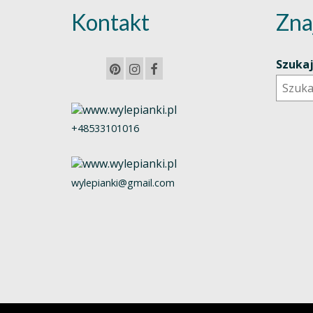
Kontakt
Zna
Szuka
+48533101016
wylepianki@gmail.com