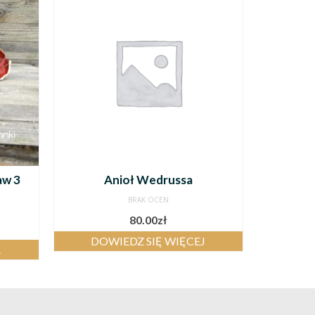
aw 3
Anioł Wedrussa
BRAK OCEN
80.00
zł
DOWIEDZ SIĘ WIĘCEJ
A