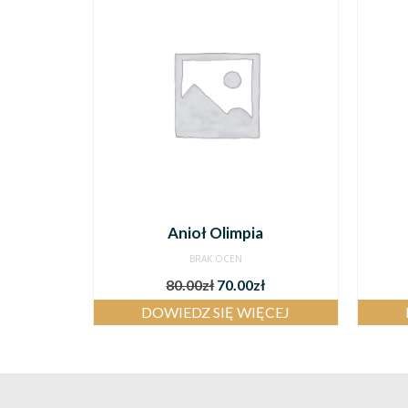
Anioł Olimpia
BRAK OCEN
80.00
zł
70.00
zł
DOWIEDZ SIĘ WIĘCEJ