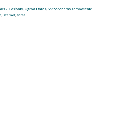
iczki i osłonki
,
Ogród i taras
,
Sprzedane/na zamówienie
a
,
szamot
,
taras