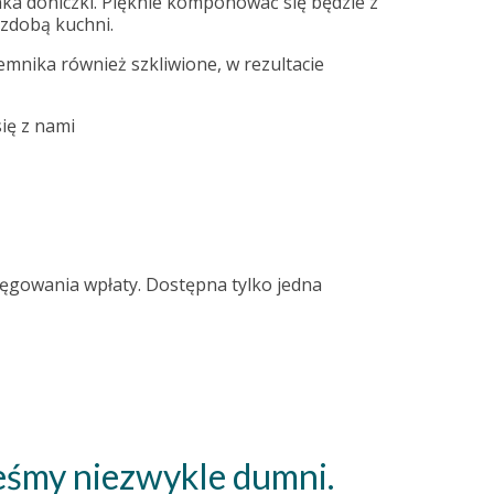
ka doniczki. Pięknie komponować się będzie z
zdobą kuchni.
emnika również szkliwione, w rezultacie
ię z nami
sięgowania wpłaty. Dostępna tylko jedna
teśmy niezwykle dumni.