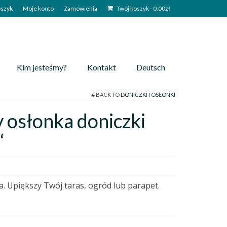
szyk
Moje konto
Zamówienia
Twój koszyk
-
0.00
zł
Kim jesteśmy?
Kontakt
Deutsch
BACK TO
DONICZKI I OSŁONKI
osłonka doniczki
“
 Upiększy Twój taras, ogród lub parapet.