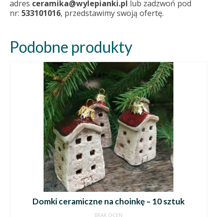
adres
ceramika@wylepianki.pl
lub zadzwoń pod
nr:
533101016
, przedstawimy swoją ofertę.
Podobne produkty
Domki ceramiczne na choinkę – 10 sztuk
BRAK OCEN