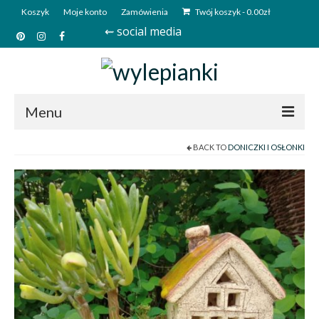
Koszyk
Moje konto
Zamówienia
Twój koszyk
-
0.00
zł
⇜ social media
Menu
BACK TO
DONICZKI I OSŁONKI
Start
Sklep
Kim jesteśmy?
Kontakt
Deutsch