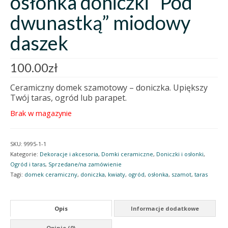
osłonka doniczki “Pod
dwunastką” miodowy
daszek
100.00
zł
Ceramiczny domek szamotowy – doniczka. Upiększy
Twój taras, ogród lub parapet.
Brak w magazynie
SKU:
9995-1-1
Kategorie:
Dekoracje i akcesoria
,
Domki ceramiczne
,
Doniczki i osłonki
,
Ogród i taras
,
Sprzedane/na zamówienie
Tagi:
domek ceramiczny
,
doniczka
,
kwiaty
,
ogród
,
osłonka
,
szamot
,
taras
Opis
Informacje dodatkowe
Opinie (0)