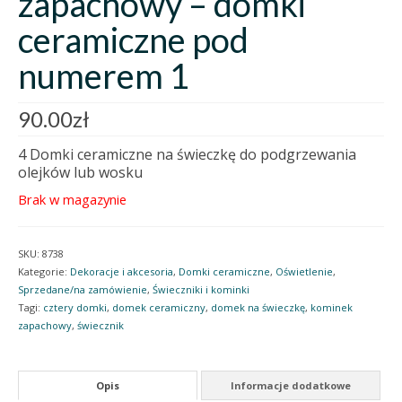
zapachowy – domki
ceramiczne pod
numerem 1
90.00
zł
4 Domki ceramiczne na świeczkę do podgrzewania
olejków lub wosku
Brak w magazynie
SKU:
8738
Kategorie:
Dekoracje i akcesoria
,
Domki ceramiczne
,
Oświetlenie
,
Sprzedane/na zamówienie
,
Świeczniki i kominki
Tagi:
cztery domki
,
domek ceramiczny
,
domek na świeczkę
,
kominek
zapachowy
,
świecznik
Opis
Informacje dodatkowe