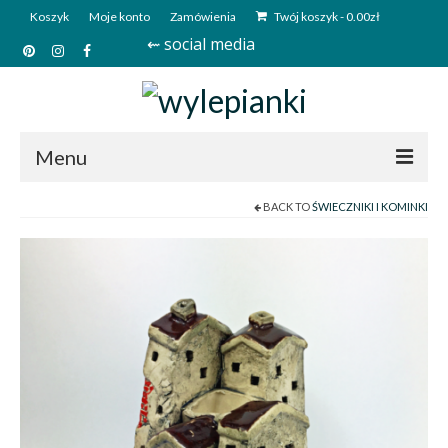
Koszyk
Moje konto
Zamówienia
Twój koszyk
-
0.00
zł
⇜ social media
Menu
BACK TO
ŚWIECZNIKI I KOMINKI
Start
Sklep
Kim jesteśmy?
Kontakt
Deutsch