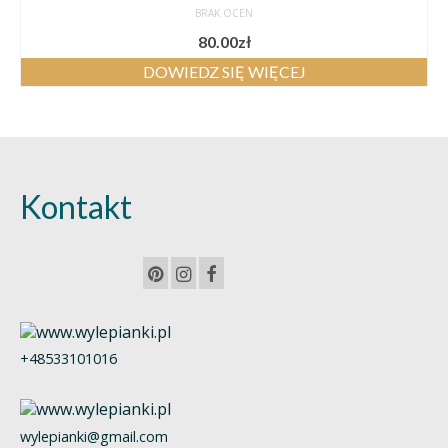
BRAK OCEN
80.00
zł
DOWIEDZ SIĘ WIĘCEJ
Kontakt
+48533101016
wylepianki@gmail.com