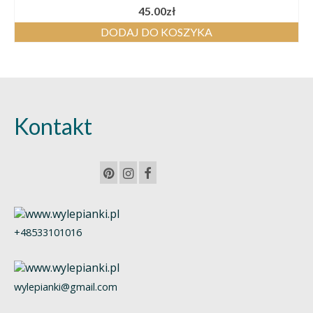
Oceniono
45.00
zł
5.00
na 5
DODAJ DO KOSZYKA
Kontakt
+48533101016
wylepianki@gmail.com