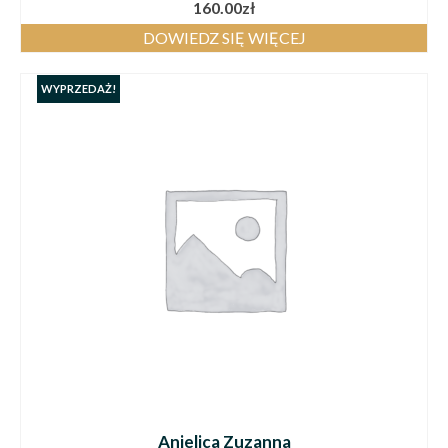
160.00
zł
DOWIEDZ SIĘ WIĘCEJ
WYPRZEDAŻ!
Anielica Zuzanna