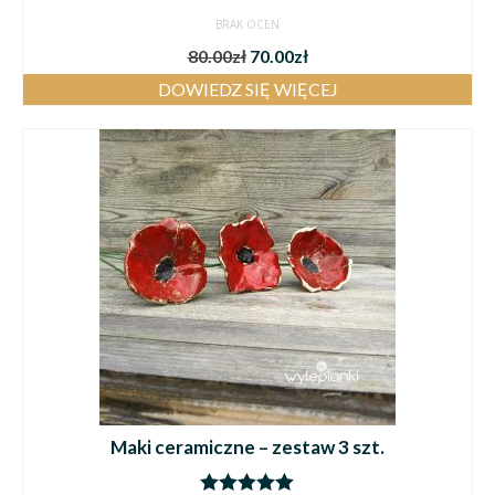
BRAK OCEN
80.00
zł
70.00
zł
DOWIEDZ SIĘ WIĘCEJ
Maki ceramiczne – zestaw 3 szt.