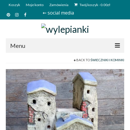
Koszyk
Moje konto
Zamówienia
Twój koszyk
-
0.00
zł
⇜ social media
Menu
BACK TO
ŚWIECZNIKI I KOMINKI
Start
Sklep
Kim jesteśmy?
Kontakt
Deutsch