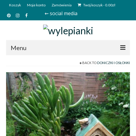
Koszyk
Moje konto
Zamówienia
Twój koszyk
-
0.00
zł
⇜ social media
Menu
BACK TO
DONICZKI I OSŁONKI
Start
Sklep
Kim jesteśmy?
Kontakt
Deutsch