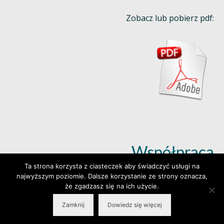
Zobacz lub pobierz pdf:
Współpraca
Ta strona korzysta z ciasteczek aby świadczyć usługi na
najwyższym poziomie. Dalsze korzystanie ze strony oznacza,
Dowiedz się więcej (klik)
że zgadzasz się na ich użycie.
Zamknij
Dowiedz się więcej
© 2026 Wylepianki - Made by: www.prosteWWW.pl