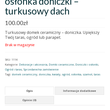
osłonka doniczki –
turkusowy dach
100.00
zł
Turkusowy domek ceramiczny – doniczka. Upiększy
Twój taras, ogród lub parapet.
Brak w magazynie
SKU:
1114
Kategorie:
Dekoracje i akcesoria
,
Domki ceramiczne
,
Doniczki i osłonki
,
Ogród i taras
,
Sprzedane/na zamówienie
Tagi:
domek ceramiczny
,
doniczka
,
kwiaty
,
ogród
,
osłonka
,
szamot
,
taras
Opis
Informacje dodatkowe
Opinie (0)