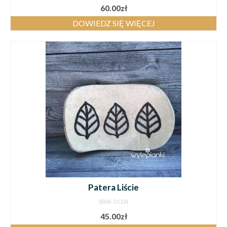
60.00
zł
DOWIEDZ SIĘ WIĘCEJ
Patera Liście
BRAK OCEN
45.00
zł