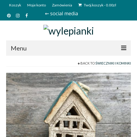
Koszyk
Moje konto
Zamówienia
Twój koszyk
-
0.00
zł
⇜ social media
Menu
BACK TO
ŚWIECZNIKI I KOMINKI
Start
Sklep
Kim jesteśmy?
Kontakt
Deutsch