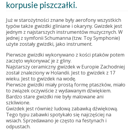
korpusie piszczałki.
Już w starożytności znane były aerofony wszystkich
typów także gwizdki gliniane i okaryny. Gwizdek jest
jednym z najstarszych instrumentów muzycznych. W
jednej z symfonii Schumanna (tzw. Toy Symphonie)
użyte zostały gwizdki, jako instrument.
Pierwsze gwizdki wykonywano z kości ptaków potem
zaczęto wykonywać je z gliny.
Najstarszy ceramiczny gwizdek w Europie Zachodniej
został znaleziony w Holandii. Jest to gwizdek z 17
wieku. Jest to gwizdek na wodę.
Pierwsze gwizdki miały prostą formę ptaszków, miało
to związek oczywiście z wydawanym dźwiękiem.
Bardzo stare gwizdki nie były malowane ani
szkliwione.
Gwizdek jest również ludową zabawką dźwiękową.
Tego typu zabawki spotykało się najczęściej na
wsiach. Sprzedawano je często na festynach i
odpustach.