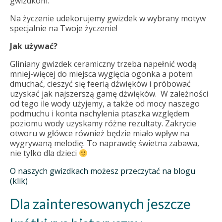
gwizdkom.
Na życzenie udekorujemy gwizdek w wybrany motyw
specjalnie na Twoje życzenie!
Jak używać?
Gliniany gwizdek ceramiczny trzeba napełnić wodą
mniej-więcej do miejsca wygięcia ogonka a potem
dmuchać, cieszyć się feerią dźwięków i próbować
uzyskać jak najszerszą gamę dżwięków. W zależności
od tego ile wody użyjemy, a także od mocy naszego
podmuchu i konta nachylenia ptaszka względem
poziomu wody uzyskamy różne rezultaty. Zakrycie
otworu w główce również będzie miało wpływ na
wygrywaną melodię. To naprawdę świetna zabawa,
nie tylko dla dzieci
O naszych gwizdkach możesz przeczytać na blogu
(klik)
Dla zainteresowanych jeszcze