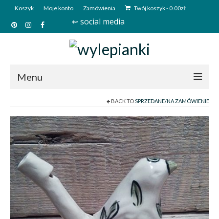
Koszyk
Moje konto
Zamówienia
Twój koszyk
-
0.00
zł
⇜ social media
Menu
BACK TO
SPRZEDANE/NA ZAMÓWIENIE
Start
Sklep
Kim jesteśmy?
Kontakt
Deutsch