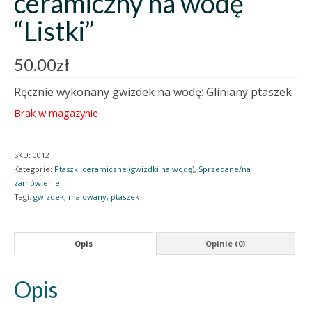
ceramiczny na wodę
“Listki”
50.00
zł
Ręcznie wykonany gwizdek na wodę: Gliniany ptaszek
Brak w magazynie
SKU:
0012
Kategorie:
Ptaszki ceramiczne (gwizdki na wodę)
,
Sprzedane/na
zamówienie
Tagi:
gwizdek
,
malowany
,
ptaszek
Opis
Opinie (0)
Opis