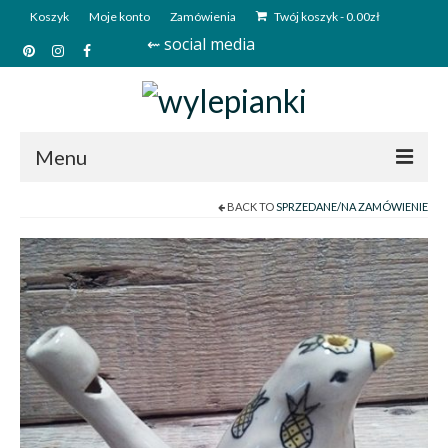
Koszyk
Moje konto
Zamówienia
Twój koszyk
-
0.00
zł
⇜ social media
Menu
BACK TO
SPRZEDANE/NA ZAMÓWIENIE
Start
Sklep
Kim jesteśmy?
Kontakt
Deutsch