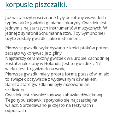
korpusie piszczałki.
Już w starożytności znane były aerofony wszystkich
typów także gwizdki gliniane i okaryny. Gwizdek jest
jednym z najstarszych instrumentów muzycznych. W
jednej z symfonii Schumanna (tzw. Toy Symphonie)
użyte zostały gwizdki, jako instrument.
Pierwsze gwizdki wykonywano z kości ptaków potem
zaczęto wykonywać je z gliny.
Najstarszy ceramiczny gwizdek w Europie Zachodniej
został znaleziony w Holandii. Jest to gwizdek z 17
wieku. Jest to gwizdek na wodę.
Pierwsze gwizdki miały prostą formę ptaszków, miało
to związek oczywiście z wydawanym dźwiękiem.
Bardzo stare gwizdki nie były malowane ani
szkliwione.
Gwizdek jest również ludową zabawką dźwiękową.
Tego typu zabawki spotykało się najczęściej na
wsiach. Sprzedawano je często na festynach i
odpustach.