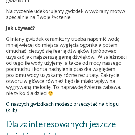
gwizdkom.
Na życzenie udekorujemy gwizdek w wybrany motyw
specjalnie na Twoje życzenie!
Jak używać?
Gliniany gwizdek ceramiczny trzeba napełnić wodą
mniej-więcej do miejsca wygięcia ogonka a potem
dmuchać, cieszyć się feerią dźwięków i próbować
uzyskać jak najszerszą gamę dżwięków. W zależności
od tego ile wody użyjemy, a także od mocy naszego
podmuchu i konta nachylenia ptaszka względem
poziomu wody uzyskamy różne rezultaty. Zakrycie
otworu w główce również będzie miało wpływ na
wygrywaną melodię. To naprawdę świetna zabawa,
nie tylko dla dzieci
O naszych gwizdkach możesz przeczytać na blogu
(klik)
Dla zainteresowanych jeszcze