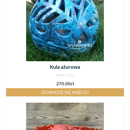
Kula ażurowa
BRAK OCEN
270.00
zł
DOWIEDZ SIĘ WIĘCEJ