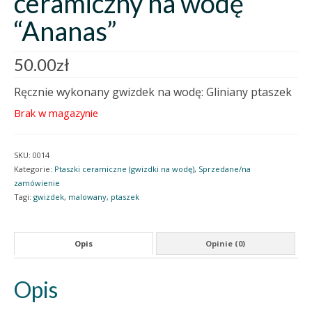
ceramiczny na wodę
“Ananas”
50.00
zł
Ręcznie wykonany gwizdek na wodę: Gliniany ptaszek
Brak w magazynie
SKU:
0014
Kategorie:
Ptaszki ceramiczne (gwizdki na wodę)
,
Sprzedane/na
zamówienie
Tagi:
gwizdek
,
malowany
,
ptaszek
Opis
Opinie (0)
Opis