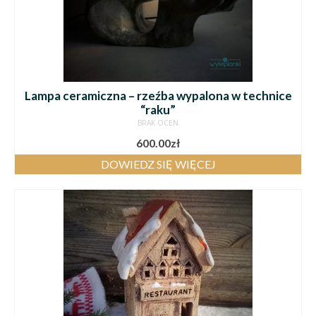
Lampa ceramiczna – rzeźba wypalona w technice
“raku”
BRAK OCEN
600.00
zł
DOWIEDZ SIĘ WIĘCEJ