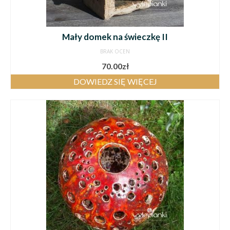
Mały domek na świeczkę II
BRAK OCEN
70.00
zł
DOWIEDZ SIĘ WIĘCEJ