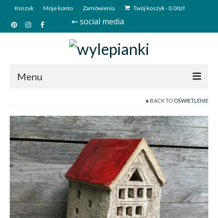
Koszyk
Moje konto
Zamówienia
Twój koszyk
-
0.00
zł
⇜ social media
Menu
BACK TO
OŚWIETLENIE
Start
Sklep
Kim jesteśmy?
Kontakt
Deutsch