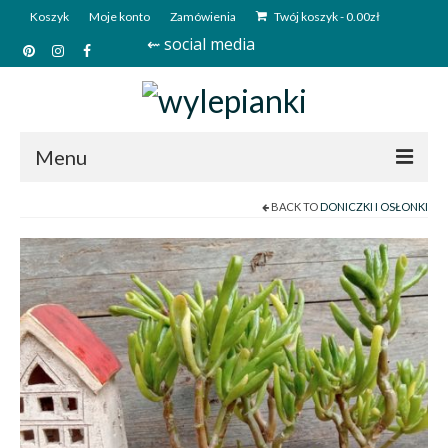
Koszyk
Moje konto
Zamówienia
Twój koszyk
-
0.00
zł
⇜ social media
Menu
BACK TO
DONICZKI I OSŁONKI
Start
Sklep
Kim jesteśmy?
Kontakt
Deutsch