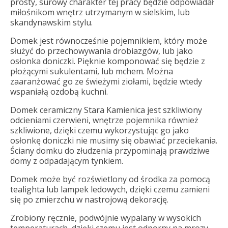
prosty, surowy charakter tej pracy będzie odpowiadał
miłośnikom wnętrz utrzymanym w sielskim, lub
skandynawskim stylu.
Domek jest równocześnie pojemnikiem, który może
służyć do przechowywania drobiazgów, lub jako
osłonka doniczki. Pięknie komponować się będzie z
płożącymi sukulentami, lub mchem. Można
zaaranżować go ze świeżymi ziołami, będzie wtedy
wspaniałą ozdobą kuchni.
Domek ceramiczny Stara Kamienica jest szkliwiony
odcieniami czerwieni, wnętrze pojemnika również
szkliwione, dzięki czemu wykorzystując go jako
osłonkę doniczki nie musimy się obawiać przeciekania.
Ściany domku do złudzenia przypominają prawdziwe
domy z odpadającym tynkiem.
Domek może być rozświetlony od środka za pomocą
tealighta lub lampek ledowych, dzięki czemu zamieni
się po zmierzchu w nastrojową dekorację.
Zrobiony ręcznie, podwójnie wypalany w wysokich