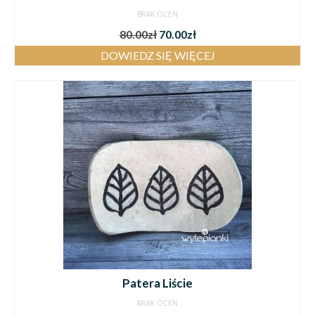
BRAK OCEN
80.00
zł
70.00
zł
DOWIEDZ SIĘ WIĘCEJ
Patera Liście
BRAK OCEN