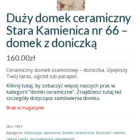
Duży domek ceramiczny
Stara Kamienica nr 66 –
domek z doniczką
160.00
zł
Ceramiczny domek szamotowy – doniczka. Upiększy
Twój taras, ogród lub parapet.
Kliknij tutaj, by zobaczyć więcej naszych prac w
kategorii “domki ceramiczne”. Znajdziesz tutaj też
szczegóły dotyczące zamówienia domku.
Brak w magazynie
SKU:
1997
Kategorie:
Dekoracje i akcesoria
,
Domki ceramiczne
,
Doniczki i osłonki
,
Ogród i taras
,
Sprzedane/na zamówienie