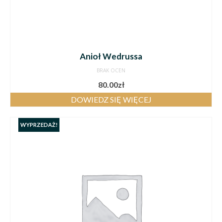
Anioł Wedrussa
BRAK OCEN
80.00
zł
DOWIEDZ SIĘ WIĘCEJ
WYPRZEDAŻ!