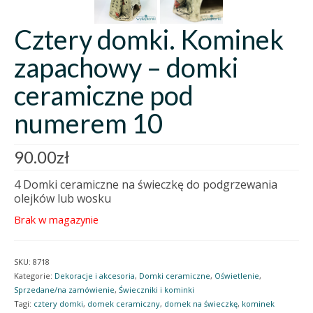
Cztery domki. Kominek
zapachowy – domki
ceramiczne pod
numerem 10
90.00
zł
4 Domki ceramiczne na świeczkę do podgrzewania
olejków lub wosku
Brak w magazynie
SKU:
8718
Kategorie:
Dekoracje i akcesoria
,
Domki ceramiczne
,
Oświetlenie
,
Sprzedane/na zamówienie
,
Świeczniki i kominki
Tagi:
cztery domki
,
domek ceramiczny
,
domek na świeczkę
,
kominek