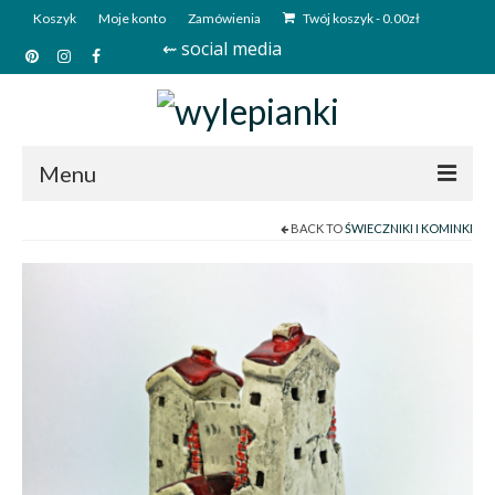
Koszyk
Moje konto
Zamówienia
Twój koszyk
-
0.00
zł
⇜ social media
Menu
BACK TO
ŚWIECZNIKI I KOMINKI
Start
Sklep
Kim jesteśmy?
Kontakt
Deutsch