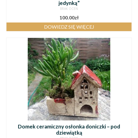
jedynką”
BRAK OCEN
100.00
zł
DOWIEDZ SIĘ WIĘCEJ
Domek ceramiczny osłonka doniczki – pod
dziewiątką