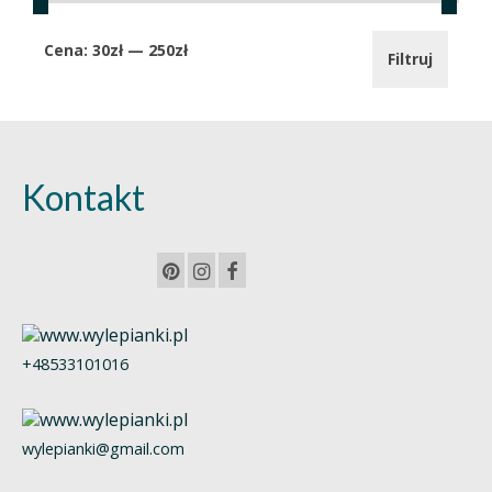
Cena
Cena
Cena:
30zł
—
250zł
Filtruj
min.
maks.
Kontakt
+48533101016
wylepianki@gmail.com