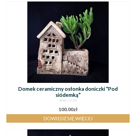
Domek ceramiczny osłonka doniczki “Pod
siódemką”
BRAK OCEN
100.00
zł
DOWIEDZ SIĘ WIĘCEJ