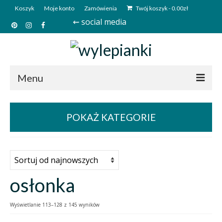
Koszyk
Moje konto
Zamówienia
Twój koszyk
-
0.00
zł
⇜ social media
Menu
Start
POKAŻ KATEGORIE
Sklep
Kim jesteśmy?
Kontakt
osłonka
Deutsch
Wyświetlanie 113–128 z 145 wyników