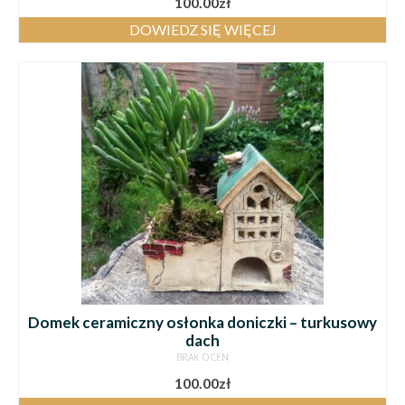
100.00
zł
DOWIEDZ SIĘ WIĘCEJ
Domek ceramiczny osłonka doniczki – turkusowy
dach
BRAK OCEN
100.00
zł