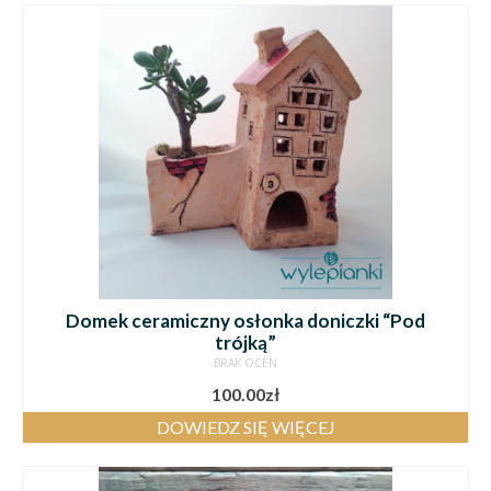
Domek ceramiczny osłonka doniczki “Pod
trójką”
BRAK OCEN
100.00
zł
DOWIEDZ SIĘ WIĘCEJ