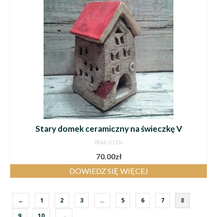
Stary domek ceramiczny na świeczkę V
BRAK OCEN
70.00
zł
DOWIEDZ SIĘ WIĘCEJ
←
1
2
3
…
5
6
7
8
9
10
→